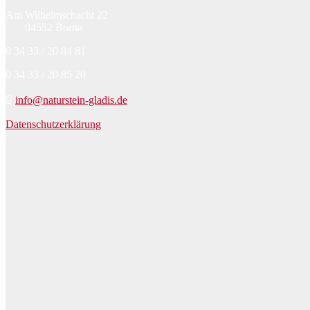
Am Wilhelmschacht 22
04552 Borna
0 34 33 / 20 84 81
0 34 33 / 20 85 20
info@naturstein-gladis.de
Datenschutzerklärung