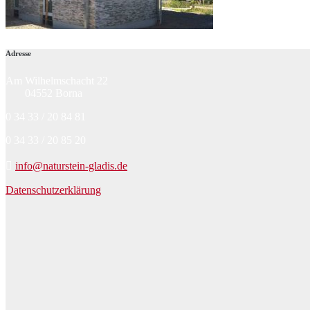
Adresse
Am Wilhelmschacht 22
04552 Borna
0 34 33 / 20 84 81
0 34 33 / 20 85 20
info@naturstein-gladis.de
Datenschutzerklärung