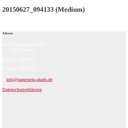
20150627_094133 (Medium)
Adresse
Am Wilhelmschacht 22
04552 Borna
0 34 33 / 20 84 81
0 34 33 / 20 85 20
info@naturstein-gladis.de
Datenschutzerklärung